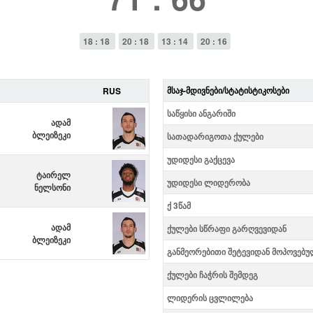
18 : 18
20 : 18
13 : 14
20 : 16
ᲛᲡᲐᲯ-ᲛᲓᲘᲕᲜᲔᲑᲘ/ᲡᲢᲐᲢᲘᲡᲢᲘᲙᲝᲡᲔᲑᲘ
RUS
საწყისი ანგარიში
ადამ
ბლეიზეკი
სათადარიგოთა ქულები
უდიდესი გაქცევა
ტაირელ
უდიდესი ლიდერობა
ნელსონი
ქ 3წამ
ადამ
ქულები სწრაფი გარღვევიდან
ბლეიზეკი
განმეორებითი შეტევიდან მოპოვებუ
ქულები ჩაჭრის შემდეგ
ლიდერის ცვლილება