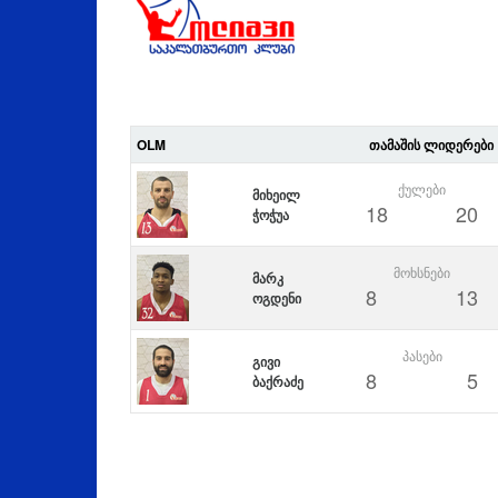
OLM
ᲗᲐᲛᲐᲨᲘᲡ ᲚᲘᲓᲔᲠᲔᲑᲘ
ᲥᲣᲚᲔᲑᲘ
მიხეილ
18
20
ჭოჭუა
ᲛᲝᲮᲡᲜᲔᲑᲘ
მარკ
8
13
ოგდენი
ᲞᲐᲡᲔᲑᲘ
გივი
8
5
ბაქრაძე