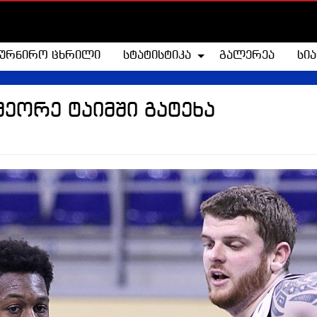
ტურნირო ცხრილი
სტატისტიკა
გალერეა
სი
მეორე ტაიმში გატეხა