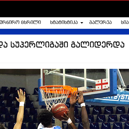
ტურნირო ცხრილი
სტატისტიკა
გალერეა
სი
 და სუპერლიგაში გალიდერდა