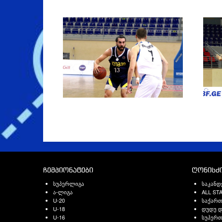
ჩემპიონატები
ღონისძი
სუპერლიგა
საკანდ
ა-ლიგა
ALL ST
U-20
საქარ
U-18
დუდუ დ
U-16
სუპერთ