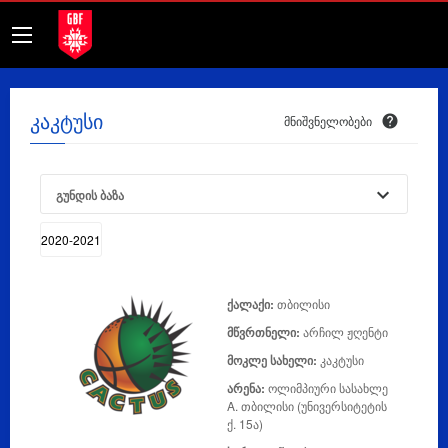
კაკტუსი
მნიშვნელობები
გუნდის ბაზა
ქალაქი:
თბილისი
მწვრთნელი:
არჩილ ჟღენტი
მოკლე სახელი:
კაკტუსი
არენა:
ოლიმპიური სასახლე
A. თბილისი (უნივერსიტეტის
ქ. 15ა)