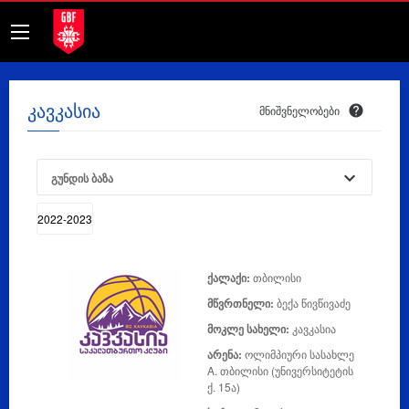
კავკასია
მნიშვნელობები
გუნდის ბაზა
ქალაქი:
თბილისი
მწვრთნელი:
ბექა წივწივაძე
მოკლე სახელი:
კავკასია
არენა:
ოლიმპიური სასახლე
A. თბილისი (უნივერსიტეტის
ქ. 15ა)