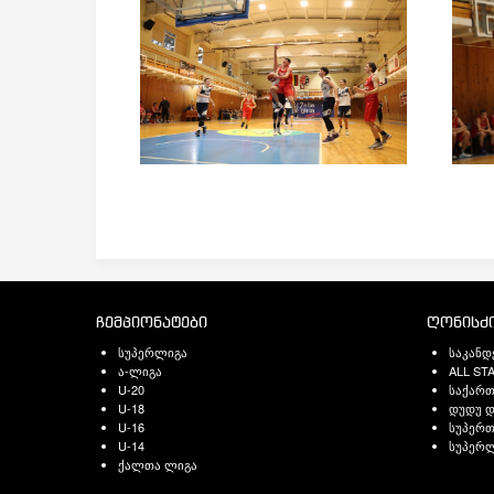
ჩემპიონატები
ღონისძი
სუპერლიგა
საკანდ
ა-ლიგა
ALL ST
U-20
საქარ
U-18
დუდუ დ
U-16
სუპერთ
U-14
სუპერლ
ქალთა ლიგა