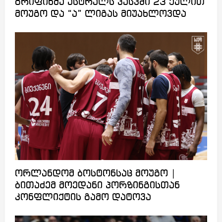
გრიფინმა ასტრალს კასპში 23 ქულით
მოუგო და “ა” ლიგას მიუახლოვდა
ორლანდომ ბოსტონსაც მოუგო |
ბითაძემ მოედანი პორზინგისთან
კონფლიქტის გამო დატოვა