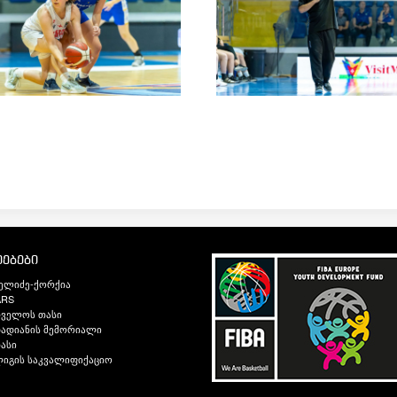
ებები
ელიძე-ქორქია
ARS
თველოს თასი
ადიანის მემორიალი
ასი
იგის საკვალიფიქაციო