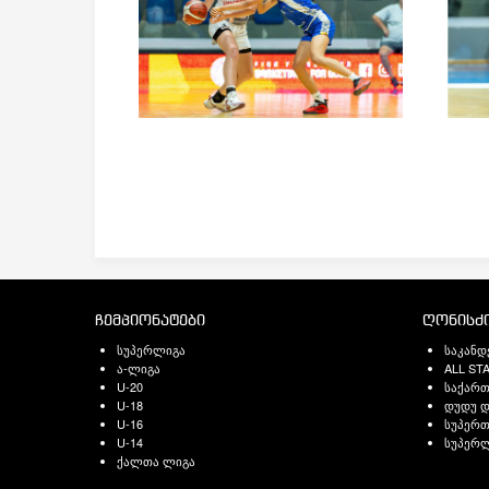
ჩემპიონატები
ღონისძი
სუპერლიგა
საკანდ
ა-ლიგა
ALL ST
U-20
საქარ
U-18
დუდუ დ
U-16
სუპერთ
U-14
სუპერლ
ქალთა ლიგა