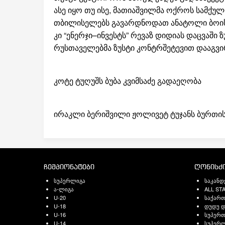
ასე იყო თუ ისე, მათიაშვილმა ოქროს სამქუ
თბილისელებს გავარდნოდათ ანატოლი ბოისა
კი “ენერჯი–ინვესტს” რევაზ დიდიას დაცვაში 
რუსთაველებმა ზუსტი კონტრშეტევით დააგვირ
კოტე ტუღუშს ბუბა კვიმსაძე გადაეღობა
ირაკლი ბერიშვილი ჟოლივეტ ტუჯანს ბურთის
ჩემპიონატები
ღონისძი
სუპერლიგა
საკანდ
ა-ლიგა
ALL ST
U-20
საქარ
U-18
დუდუ დ
U-16
სუპერთ
U-14
სუპერლ