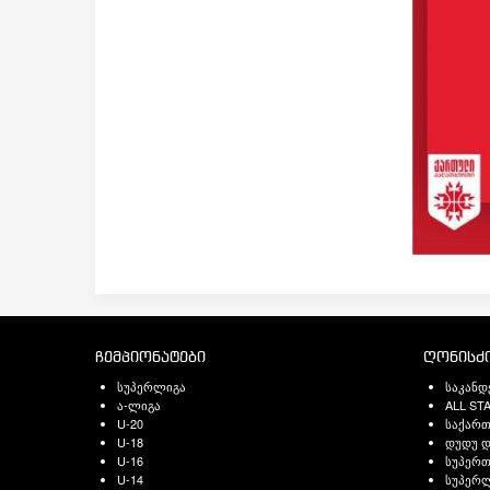
ჩემპიონატები
ღონისძი
სუპერლიგა
საკანდ
ა-ლიგა
ALL ST
U-20
საქარ
U-18
დუდუ დ
U-16
სუპერთ
U-14
სუპერლ