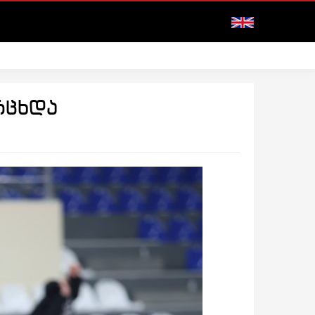
რცხდა