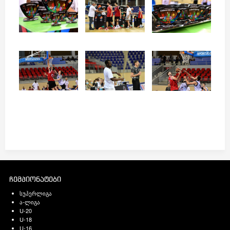
ჩემპიონატები
სუპერლიგა
ა-ლიგა
U-20
U-18
U-16