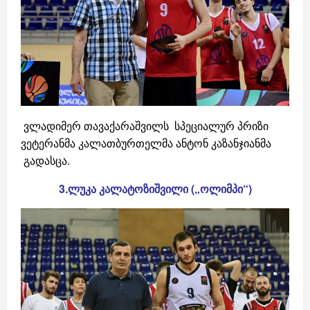
ვლადიმერ თავაქარაშვილს სპეციალურ პრიზი
ვეტერანმა კალათბურთელმა ანტონ კაზანჯიანმა
გადასცა.
3.ლუკა
კალატოზიშვილი
(
„
ოლიმპი“
)