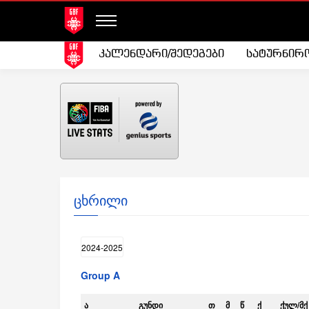
კალენდარი/შედეგები
სატურნირ
ცხრილი
Group A
Ა
ᲒᲣᲜᲓᲘ
Თ
Მ
Წ
Ქ
ᲥᲣᲚ/ᲛᲥ