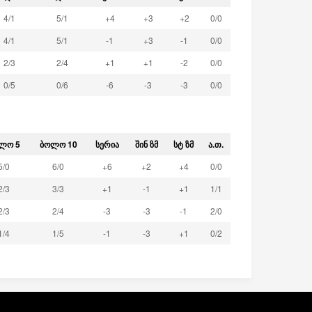
4
/
1
5
/
1
+4
+3
+2
0
/
0
4
/
1
5
/
1
-1
+3
-1
0
/
0
2
/
3
2
/
4
+1
+1
-2
0
/
0
0
/
5
0
/
6
-6
-3
-3
0
/
0
ᲚᲝ 5
ᲑᲝᲚᲝ 10
ᲡᲔᲠᲘᲐ
ᲨᲘᲜ ᲖᲛ
ᲡᲢ ᲖᲛ
Ა.Თ.
5
/
0
6
/
0
+6
+2
+4
0
/
0
2
/
3
3
/
3
+1
-1
+1
1
/
1
2
/
3
2
/
4
-3
-3
-1
2
/
0
1
/
4
1
/
5
-1
-3
+1
0
/
2