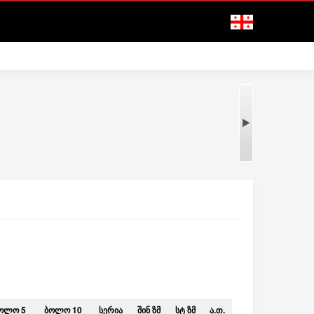
ᲝᲚᲝ 5
ᲑᲝᲚᲝ 10
ᲡᲔᲠᲘᲐ
ᲨᲘᲜ ᲖᲛ
ᲡᲢ ᲖᲛ
Ა.Თ.