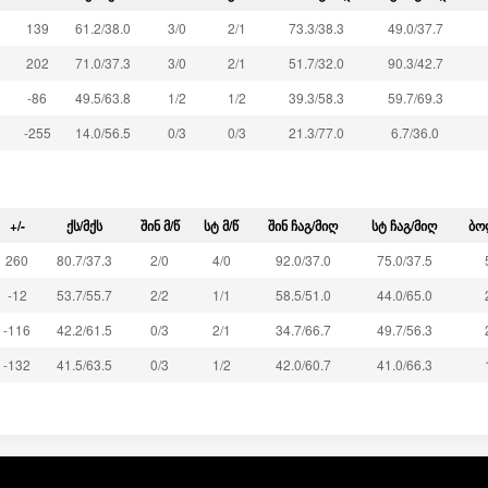
139
61.2
/
38.0
3
/
0
2
/
1
73.3
/
38.3
49.0
/
37.7
202
71.0
/
37.3
3
/
0
2
/
1
51.7
/
32.0
90.3
/
42.7
-86
49.5
/
63.8
1
/
2
1
/
2
39.3
/
58.3
59.7
/
69.3
-255
14.0
/
56.5
0
/
3
0
/
3
21.3
/
77.0
6.7
/
36.0
+/-
ᲥᲡ/ᲛᲥᲡ
ᲨᲘᲜ Მ/Წ
ᲡᲢ Მ/Წ
ᲨᲘᲜ ᲩᲐᲒ/ᲛᲘᲦ
ᲡᲢ ᲩᲐᲒ/ᲛᲘᲦ
ᲑᲝ
260
80.7
/
37.3
2
/
0
4
/
0
92.0
/
37.0
75.0
/
37.5
-12
53.7
/
55.7
2
/
2
1
/
1
58.5
/
51.0
44.0
/
65.0
-116
42.2
/
61.5
0
/
3
2
/
1
34.7
/
66.7
49.7
/
56.3
-132
41.5
/
63.5
0
/
3
1
/
2
42.0
/
60.7
41.0
/
66.3