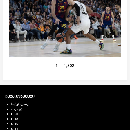
1
1,802
ჩემპიონატები
სუპერლიგა
ა-ლიგა
U-20
U-18
U-16
U-14