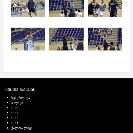
ჩემპიონატები
სუპერლიგა
ა-ლიგა
U-20
U-18
U-16
U-14
ქალთა ლიგა