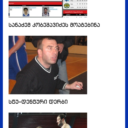
სანაძემ კობეშავიძეს მოაგებინა
სტუ–დენტური დერბი