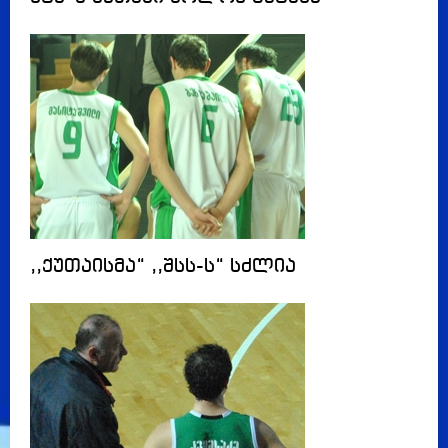
,,ქუთაისმა“ ,,შსს-ს“ სძლია