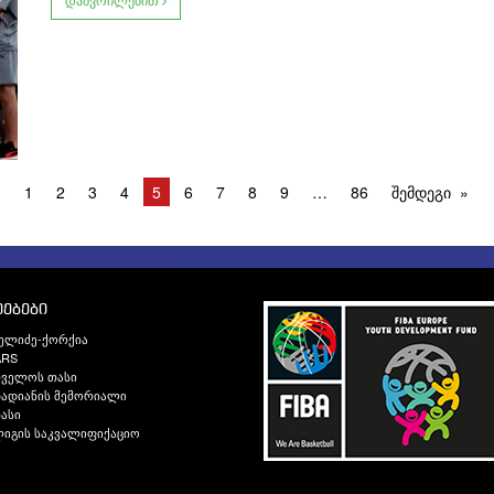
1
2
3
4
5
6
7
8
9
86
შემდეგი
ებები
ელიძე-ქორქია
ARS
თველოს თასი
ადიანის მემორიალი
ასი
იგის საკვალიფიქაციო