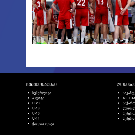
ჩემპიონატები
ღონისძი
სუპერლიგა
საკანდ
ა-ლიგა
ALL ST
U-20
საქარ
U-18
დუდუ დ
U-16
სუპერთ
U-14
სუპერლ
ქალთა ლიგა