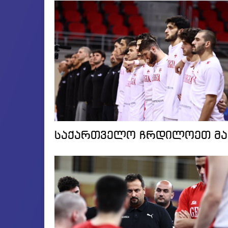
საქართველო ჩრდილოეთ მაკ