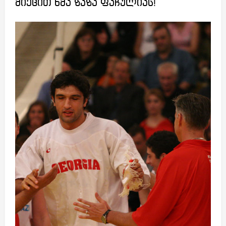
მიეცით ხმა ზაზა ფაჩულიას!