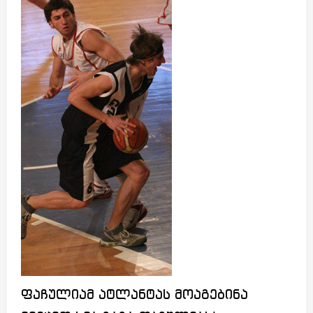
ფაჩულიამ ატლანტას მოაგებინა